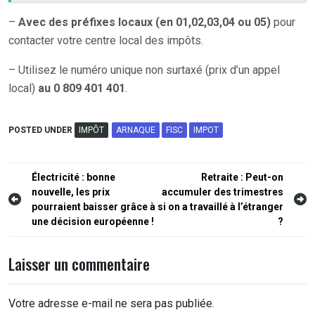
–
Avec des préfixes locaux (en 01,02,03,04 ou 05)
pour
contacter votre centre local des impôts.
– Utilisez le numéro unique non surtaxé (prix d’un appel
local)
au 0 809 401 401
.
POSTED UNDER
IMPÔT
ARNAQUE
FISC
IMPOT
Navigation
Électricité : bonne
Retraite : Peut-on
nouvelle, les prix
accumuler des trimestres
de
pourraient baisser grâce à
si on a travaillé à l’étranger
l’article
une décision européenne !
?
Laisser un commentaire
Votre adresse e-mail ne sera pas publiée.