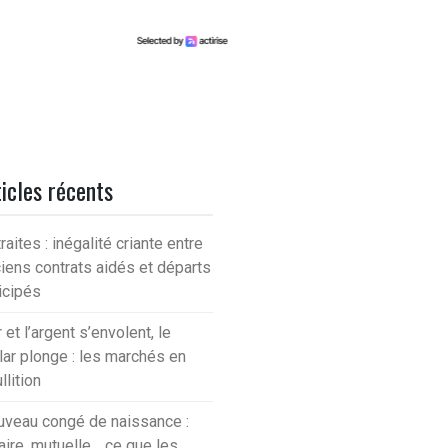
icles récents
raites : inégalité criante entre
iens contrats aidés et départs
icipés
r et l’argent s’envolent, le
lar plonge : les marchés en
llition
veau congé de naissance :
aire, mutuelle… ce que les