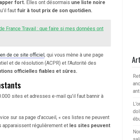
apper fort.
Elles ont désormais
une liste noire
u’il faut
fuir à tout prix de son quotidien.
e France Travail : que faire si mes données ont
ien de ce site officiel
, qui vous mène à une page
Art
tiel et de résolution (ACPR) et l’Autorité des
tions officielles fiables et sûres.
Ret
nstants
anc
ant
.000 sites et adresses e-mail qu’il faut bannir à
L’o
dol
ice sur sa page d’accueil, « ces listes ne peuvent
ébu
s apparaissent régulièrement et
les sites peuvent
Nou
sal