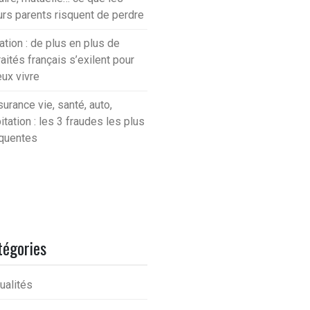
urs parents risquent de perdre
lation : de plus en plus de
raités français s’exilent pour
ux vivre
urance vie, santé, auto,
itation : les 3 fraudes les plus
quentes
tégories
ualités