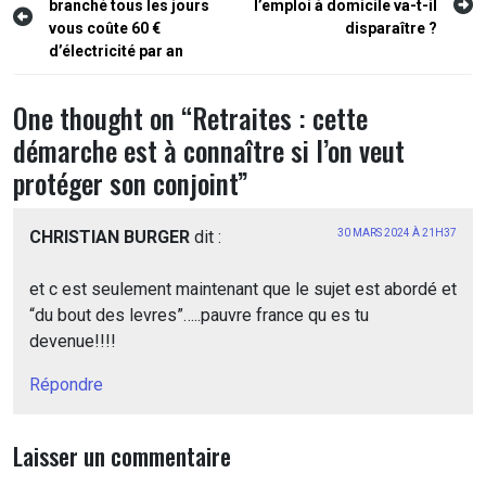
branché tous les jours
l’emploi à domicile va-t-il
de
vous coûte 60 €
disparaître ?
l’article
d’électricité par an
One thought on “
Retraites : cette
démarche est à connaître si l’on veut
protéger son conjoint
”
CHRISTIAN BURGER
dit :
30 MARS 2024 À 21H37
et c est seulement maintenant que le sujet est abordé et
“du bout des levres”…..pauvre france qu es tu
devenue!!!!
Répondre
Laisser un commentaire