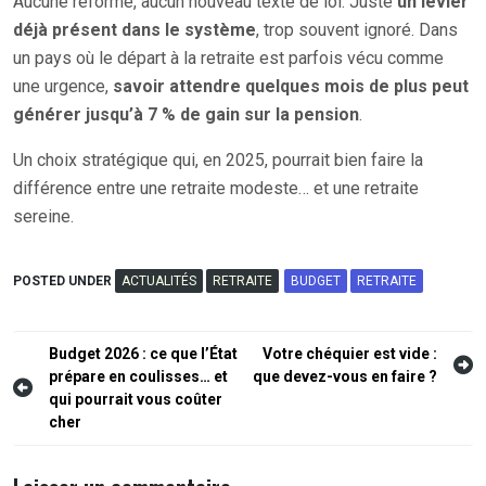
Aucune réforme, aucun nouveau texte de loi. Juste
un levier
déjà présent dans le système
, trop souvent ignoré. Dans
un pays où le départ à la retraite est parfois vécu comme
une urgence,
savoir attendre quelques mois de plus peut
générer jusqu’à 7 % de gain sur la pension
.
Un choix stratégique qui, en 2025, pourrait bien faire la
différence entre une retraite modeste… et une retraite
sereine.
POSTED UNDER
ACTUALITÉS
RETRAITE
BUDGET
RETRAITE
Navigation
Budget 2026 : ce que l’État
Votre chéquier est vide :
prépare en coulisses… et
que devez-vous en faire ?
de
qui pourrait vous coûter
l’article
cher