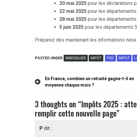
20 mai 2025
pour les déclarations p
22 mai 2025
pour les départements 
28 mai 2025
pour les départements 
5 juin 2025
pour les départements 5
Préparez dès maintenant les informations nécess
POSTED UNDER
IMMOBILIER
IMPÔT
FISC
IMPOT
L
Navigation
En France, combien un retraité gagne-t-il en
moyenne chaque mois ?
de
l’article
3 thoughts on “
Impôts 2025 : atte
remplir cette nouvelle page
”
P
dit :