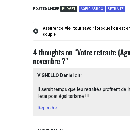
POSTED UNDER
BUDGET
AGIRC-ARRCO
RETRAITE
Navigation
Assurance-vie : tout savoir lorsque l’on est e
couple
de
l’article
4 thoughts on “
Votre retraite (Agi
novembre ?
”
VIGNELLO Daniel
dit :
Il serait temps que les retraités profitent de 
l’état poat égalitarisme !!!
Répondre