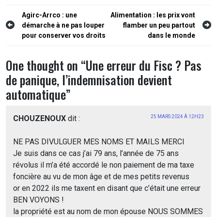
Navigation
Agirc-Arrco : une
Alimentation : les prix vont
démarche à ne pas louper
flamber un peu partout
de
pour conserver vos droits
dans le monde
l’article
One thought on “
Une erreur du Fisc ? Pas
de panique, l’indemnisation devient
automatique
”
CHOUZENOUX
dit :
25 MARS 2024 À 12H23
NE PAS DIVULGUER MES NOMS ET MAILS MERCI
Je suis dans ce cas j’ai 79 ans, l’année de 75 ans
révolus il m’a été accordé le non paiement de ma taxe
foncière au vu de mon âge et de mes petits revenus
or en 2022 ils me taxent en disant que c’était une erreur
BEN VOYONS !
la propriété est au nom de mon épouse NOUS SOMMES