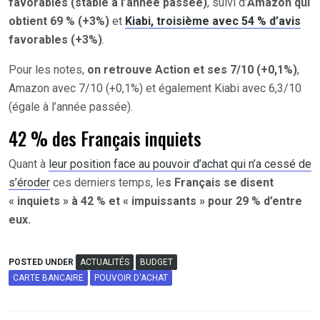
favorables (stable à l’année passée)
, suivi d’
Amazon qui
obtient 69 % (+3%)
et
Kiabi, troisième avec 54 % d’avis
favorables (+3%)
.
Pour les notes,
on retrouve Action et ses 7/10 (+0,1%)
,
Amazon avec 7/10 (+0,1%) et également Kiabi avec 6,3/10
(égale à l’année passée).
42 % des Français inquiets
Quant à
leur position face au pouvoir d’achat qui n’a cessé de
s’éroder
ces derniers temps, le
s Français se disent
« inquiets » à 42 % et « impuissants » pour 29 % d’entre
eux.
POSTED UNDER
ACTUALITÉS
BUDGET
CARTE BANCAIRE
POUVOIR D'ACHAT