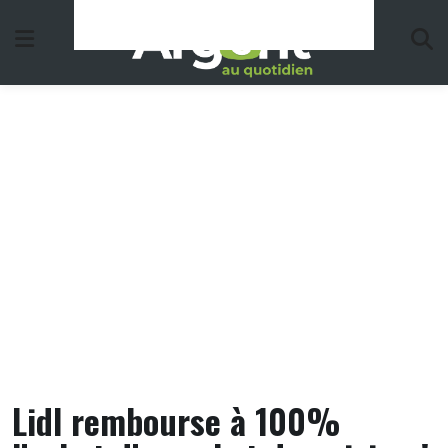
Skip
to
content
Lidl rembourse à 100%