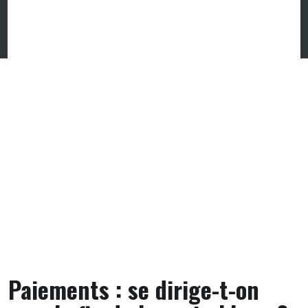
Skip
to
content
Paiements : se dirige-t-on