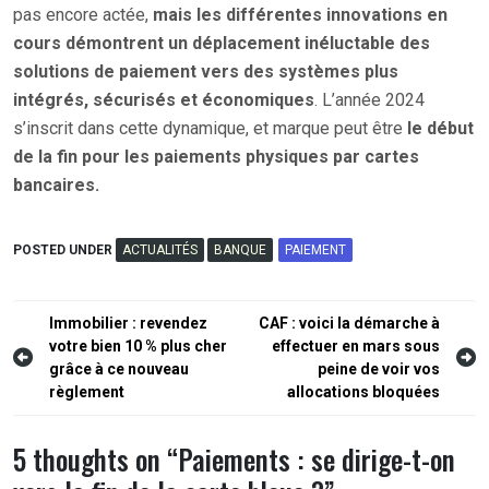
pas encore actée,
mais les différentes innovations en
cours démontrent un déplacement inéluctable des
solutions de paiement vers des systèmes plus
intégrés, sécurisés et économiques
. L’année 2024
s’inscrit dans cette dynamique, et marque peut être
le début
de la fin pour les paiements physiques par cartes
bancaires.
POSTED UNDER
ACTUALITÉS
BANQUE
PAIEMENT
Navigation
Immobilier : revendez
CAF : voici la démarche à
votre bien 10 % plus cher
effectuer en mars sous
de
grâce à ce nouveau
peine de voir vos
l’article
règlement
allocations bloquées
5 thoughts on “
Paiements : se dirige-t-on