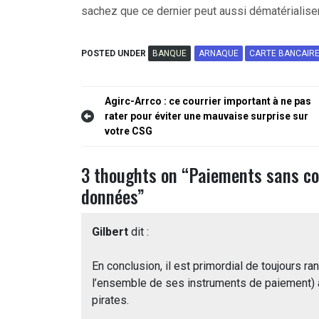
sachez que ce dernier peut aussi dématérialiser
POSTED UNDER
BANQUE
ARNAQUE
CARTE BANCAIR
Navigation
Agirc-Arrco : ce courrier important à ne pas
rater pour éviter une mauvaise surprise sur
de
votre CSG
l’article
3 thoughts on “
Paiements sans con
données
”
Gilbert
dit :
En conclusion, il est primordial de toujours r
l’ensemble de ses instruments de paiement) a
pirates.