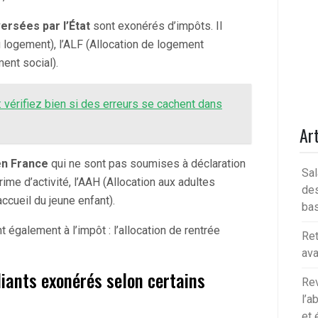
ersées par l’État
sont exonérés d’impôts. Il
u logement), l’ALF (Allocation de logement
ment social).
: vérifiez bien si des erreurs se cachent dans
Art
en France
qui ne sont pas soumises à déclaration
Sal
ime d’activité, l’AAH (Allocation aux adultes
des
ccueil du jeune enfant).
bas
également à l’impôt : l’allocation de rentrée
Ret
av
diants exonérés selon certains
Rev
l’a
et 