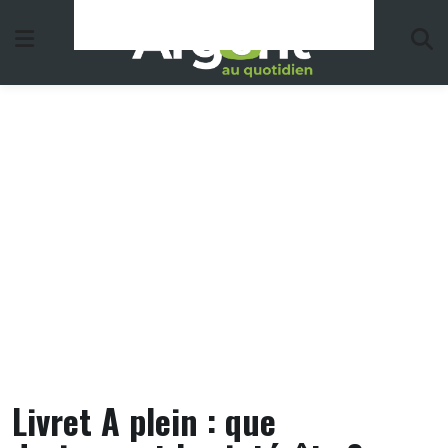
Skip
to
content
Livret A plein : que