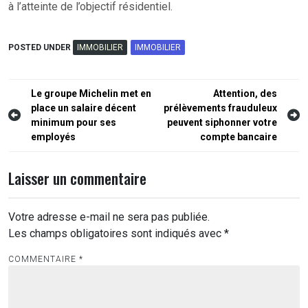
à l’atteinte de l’objectif résidentiel.
POSTED UNDER
IMMOBILIER
IMMOBILIER
Navigation
Le groupe Michelin met en
Attention, des
place un salaire décent
prélèvements frauduleux
de
minimum pour ses
peuvent siphonner votre
l’article
employés
compte bancaire
Laisser un commentaire
Votre adresse e-mail ne sera pas publiée.
Les champs obligatoires sont indiqués avec
*
COMMENTAIRE
*