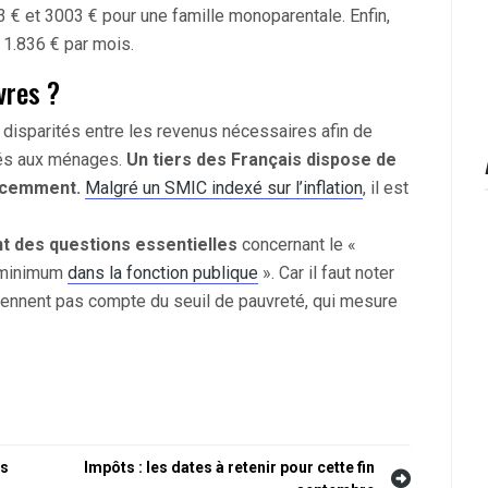
73 € et 3003 € pour une famille monoparentale. Enfin,
 1.836 € par mois.
vres ?
 disparités entre les revenus nécessaires afin de
sés aux ménages.
Un tiers des Français dispose de
décemment.
Malgré un SMIC indexé sur l’inflation
, il est
t des questions essentielles
concernant le «
e minimum
dans la fonction publique
». Car il faut noter
iennent pas compte du seuil de pauvreté, qui mesure
es
Impôts : les dates à retenir pour cette fin