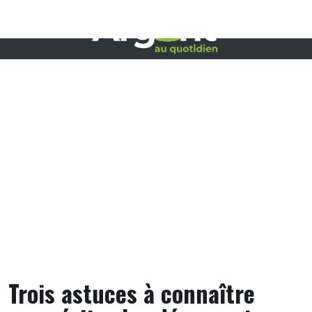
Skip
to
content
Trois astuces à connaître