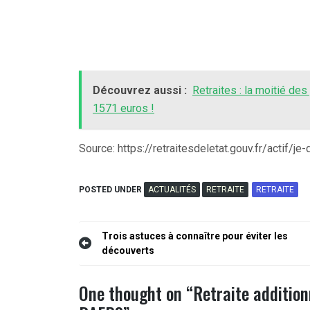
Découvrez aussi :
Retraites : la moitié de
1571 euros !
Source: https://retraitesdeletat.gouv.fr/actif
POSTED UNDER
ACTUALITÉS
RETRAITE
RETRAITE
Navigation
Trois astuces à connaître pour éviter les
découverts
de
l’article
One thought on “
Retraite addition