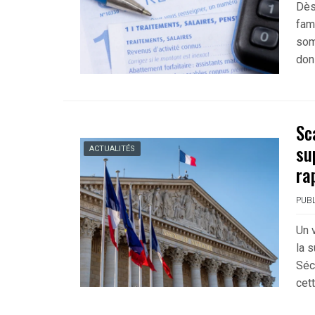
Dès
fam
som
don
Sc
su
ACTUALITÉS
ra
PUBL
Un 
la 
Séc
cet