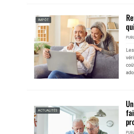
Re
IMPÔT
qu
PUBL
Les
vér
coû
ado
Un
fa
ACTUALITÉS
pr
PUBL