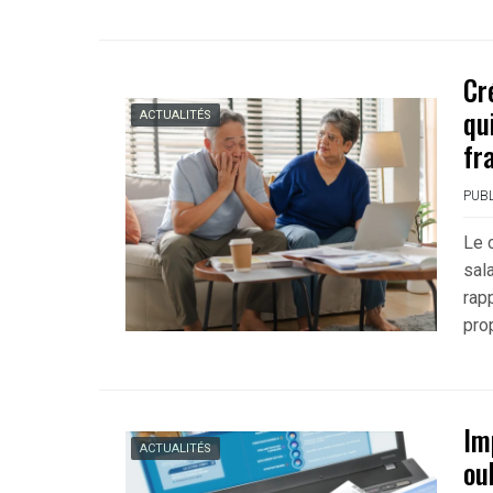
Cr
qu
ACTUALITÉS
fr
PUBL
Le 
sal
rap
pro
Im
ACTUALITÉS
ou