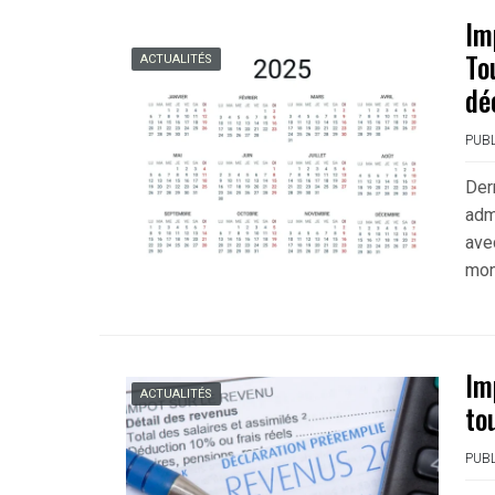
Im
To
ACTUALITÉS
dé
PUBL
Derr
adm
ave
mon
Im
ACTUALITÉS
to
PUBL