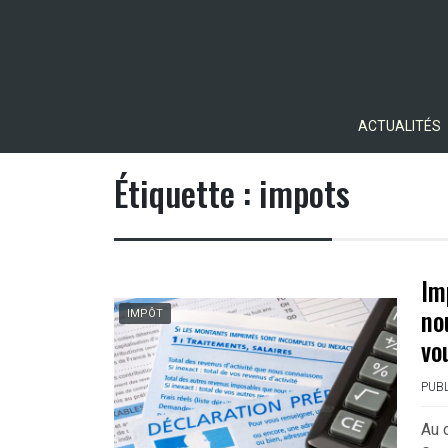
Skip
to
content
ACTUALITÉS
Étiquette :
impots
Im
no
IMPÔT
vo
PUBL
Au 