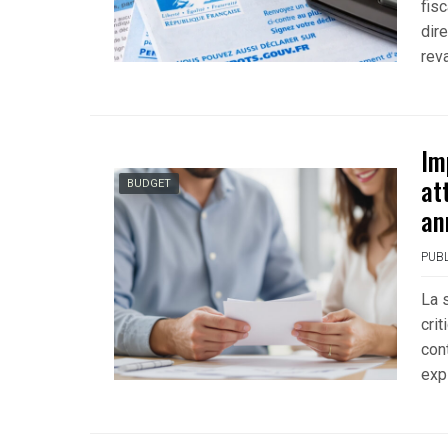
fisc
dir
rev
Im
at
BUDGET
an
PUBL
La s
cri
con
exp