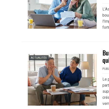
L’A
boul
l’Im
for
Bu
qu
ACTUALITÉS
PUBL
Le 
part
sup
cré
ver