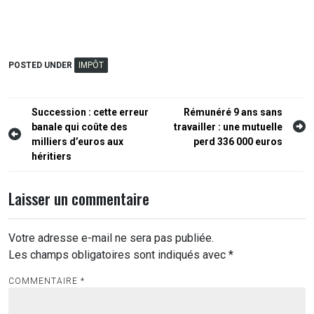
POSTED UNDER
IMPÔT
Navigation
Succession : cette erreur
Rémunéré 9 ans sans
banale qui coûte des
travailler : une mutuelle
de
milliers d’euros aux
perd 336 000 euros
l’article
héritiers
Laisser un commentaire
Votre adresse e-mail ne sera pas publiée.
Les champs obligatoires sont indiqués avec
*
COMMENTAIRE
*