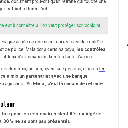
tence
, document prouvant qu’un retraité qui touche une
nger
est bel et bien réel.
e est à connaître si l’on veut protéger son conjoint
er chaque année ce document qui est ensuite contrôlé
at de police. Mais dans certains pays
, les contrôles
s obtenir d’informations directes faute d’accord.
retraités français perçoivent une pension, d’après
les
nce a mis un partenariat avec une banque
s aux guichets. Au Maroc,
c’est la caisse de retraite
mateur
 place
pour les centenaires identifiés en Algérie
:
s,
30 % ne se sont pas présentés
.