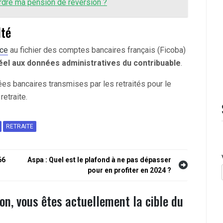
erdre ma pension de réversion ?
lté
nce
au fichier des comptes bancaires français (Ficoba)
éel aux données administratives du contribuable
.
nées bancaires transmises par les retraités pour le
retraite.
RETRAITE
66
Aspa : Quel est le plafond à ne pas dépasser
pour en profiter en 2024 ?
ion, vous êtes actuellement la cible du