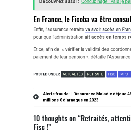
Découvrez aussi :
Concubinage : vais je p
En France, le Ficoba va être consu
Enfin, l’assurance retraite
va avoir accès en Fra
pour que l’administration
ait accès en temps r
Et ce, afin de « vérifier la validité des coordon
paiement de leur pension », détaille l’Assurance 
POSTED UNDER
ACTUALITÉS
RETRAITE
FISC
IMPOT
Navigation
Alerte fraude : L’Assurance Maladie déjoue 4
millions € d’arnaque en 2023 !
de
l’article
10 thoughts on “
Retraités, attent
Fisc !
”