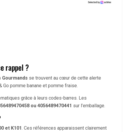
ce rappel ?
s Gourmands
se trouvent au cœur de cette alerte
m’& Go pomme banane et pomme fraise.
lématiques grâce à leurs codes-barres. Les
056489470458 ou 4056489470441
sur l’emballage.
?
00 et K101
. Ces références apparaissent clairement