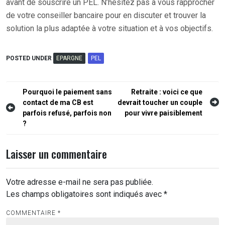
avant de souscrire un PEL. N’hésitez pas à vous rapprocher
de votre conseiller bancaire pour en discuter et trouver la
solution la plus adaptée à votre situation et à vos objectifs.
POSTED UNDER
EPARGNE
PEL
Navigation
Pourquoi le paiement sans
Retraite : voici ce que
contact de ma CB est
devrait toucher un couple
de
parfois refusé, parfois non
pour vivre paisiblement
l’article
?
Laisser un commentaire
Votre adresse e-mail ne sera pas publiée.
Les champs obligatoires sont indiqués avec
*
COMMENTAIRE
*