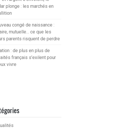
lar plonge : les marchés en
llition
veau congé de naissance :
aire, mutuelle… ce que les
urs parents risquent de perdre
lation : de plus en plus de
raités français s’exilent pour
ux vivre
tégories
ualités