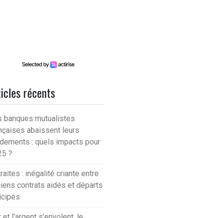
icles récents
 banques mutualistes
nçaises abaissent leurs
dements : quels impacts pour
25 ?
raites : inégalité criante entre
iens contrats aidés et départs
icipés
r et l’argent s’envolent, le