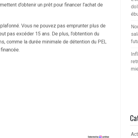
ettent d’obtenir un prêt pour financer l’achat de
dol
ébu
t plafonné. Vous ne pouvez pas emprunter plus de
Nou
eut pas excéder 15 ans. De plus, l’obtention du
sal
fut
ons, comme la durée minimale de détention du PEL
 financée.
Inf
ret
mie
Ca
Act