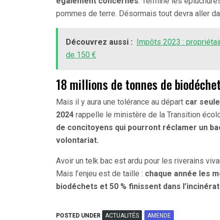
également concernés
. Terminé les épluchures
pommes de terre. Désormais tout devra aller d
Découvrez aussi :
Impôts 2023 : propriéta
de 150 €
18 millions de tonnes de biodéche
Mais il y aura une tolérance au départ
car seule
2024
rappelle le ministère de la Transition éco
de concitoyens qui pourront réclamer un ba
volontariat.
Avoir un telk bac est ardu pour les riverains v
Mais l’enjeu est de taille :
chaque année les mé
biodéchets et 50 % finissent dans l’incinér
POSTED UNDER
ACTUALITÉS
AMENDE