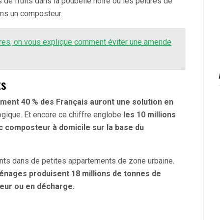
 de fruits dans la poubelle noire ou les pelures de
ans un composteur.
ires, on vous explique comment éviter une amende
ts
ment 40 % des Français auront une solution en
logique. Et encore ce chiffre englobe
les 10 millions
c composteur à domicile sur la base du
ivants dans de petites appartements de zone urbaine.
nages produisent 18 millions de tonnes de
ateur ou en décharge.