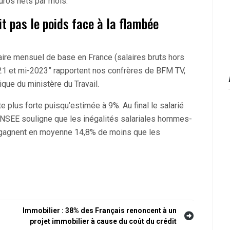
euros nets par mois.
t pas le poids face à la flambée
aire mensuel de base en France (salaires bruts hors
21 et mi-2023” rapportent nos confrères de BFM TV,
ique du ministère du Travail.
te plus forte puisqu’estimée à 9%. Au final le salarié
l’INSEE souligne que les inégalités salariales hommes-
 gagnent en moyenne 14,8% de moins que les
Immobilier : 38% des Français renoncent à un
projet immobilier à cause du coût du crédit