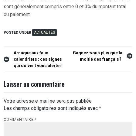
sont généralement compris entre 0 et 3% du montant total
du paiement.
POSTED UNDER
ACTUALITÉS
Navigation
Arnaque aux faux
Gagnez-vous plus que la
calendriers : ces signes
moitié des français?
de
qui doivent vous alerter!
l’article
Laisser un commentaire
Votre adresse e-mail ne sera pas publiée.
Les champs obligatoires sont indiqués avec
*
COMMENTAIRE
*