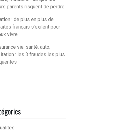
urs parents risquent de perdre
lation : de plus en plus de
raités français s’exilent pour
ux vivre
urance vie, santé, auto,
itation : les 3 fraudes les plus
quentes
tégories
ualités