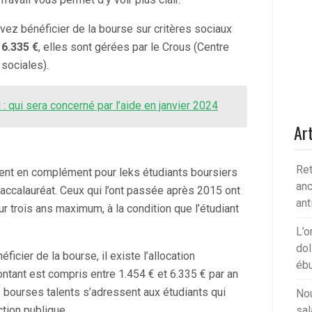
vez bénéficier de la bourse sur critères sociaux
 6.335 €
, elles sont gérées par le Crous (Centre
 sociales).
: qui sera concerné par l’aide en janvier 2024
Art
Ret
 vient en complément pour leks étudiants boursiers
anc
baccalauréat. Ceux qui l’ont passée après 2015 ont
ant
sur trois ans maximum, à la condition que l’étudiant
L’o
dol
icier de la bourse, il existe l’allocation
ébu
ntant est compris entre 1.454 € et 6.335 € par an
 bourses talents s’adressent aux étudiants qui
Nou
tion publique.
sal