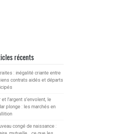
icles récents
raites : inégalité criante entre
iens contrats aidés et départs
icipés
r et l’argent s’envolent, le
lar plonge : les marchés en
llition
veau congé de naissance :
aire, mutuelle… ce que les