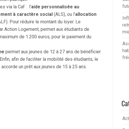
fut
s via la Caf : l’
aide personnalisée au
ement à caractère social
(ALS), ou l’
allocation
Inf
ALF). Pour réduire le montant du loyer. Le
ret
par Action Logement, permet aux étudiants de
mie
n maximum de 1.200 euros, pour le paiement du
Ass
hab
ne
permet aux jeunes de 12 à 27 ans de bénéficier
fré
nfin, afin de faciliter la mobilité des étudiants, le
” accorde un prêt aux jeunes de 15 à 25 ans.
Ca
Act