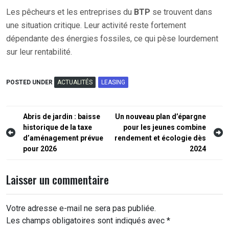
Les pêcheurs et les entreprises du
BTP
se trouvent dans
une situation critique. Leur activité reste fortement
dépendante des énergies fossiles, ce qui pèse lourdement
sur leur rentabilité.
POSTED UNDER
ACTUALITÉS
LEASING
Navigation
Abris de jardin : baisse
Un nouveau plan d’épargne
historique de la taxe
pour les jeunes combine
de
d’aménagement prévue
rendement et écologie dès
l’article
pour 2026
2024
Laisser un commentaire
Votre adresse e-mail ne sera pas publiée.
Les champs obligatoires sont indiqués avec
*