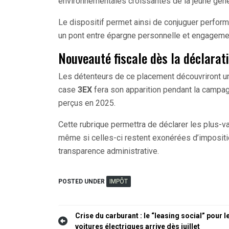
environnementales croissantes de la jeune géné
Le dispositif permet ainsi de conjuguer performa
un pont entre épargne personnelle et engagement
Nouveauté fiscale dès la déclarat
Les détenteurs de ce placement découvriront une
case
3EX
fera son apparition pendant la campag
perçus en 2025.
Cette rubrique permettra de déclarer les plus-v
même si celles-ci restent exonérées d’impositio
transparence administrative.
POSTED UNDER
IMPÔT
Navigation
Crise du carburant : le “leasing social” pour l
voitures électriques arrive dès juillet