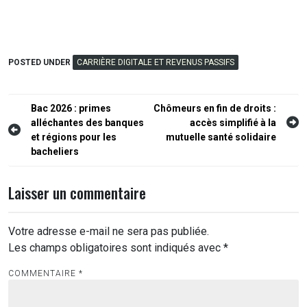
POSTED UNDER
CARRIÈRE DIGITALE ET REVENUS PASSIFS
Navigation
Bac 2026 : primes
Chômeurs en fin de droits :
alléchantes des banques
accès simplifié à la
de
et régions pour les
mutuelle santé solidaire
l’article
bacheliers
Laisser un commentaire
Votre adresse e-mail ne sera pas publiée.
Les champs obligatoires sont indiqués avec
*
COMMENTAIRE
*