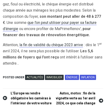
gaz, fioul ou électricité, le chèque énergie est distribué
chaque année aux ménages les plus modestes. Selon la
composition du foyer,
son montant peut aller de 48 à 277
€
. Une somme
que l’on peut utiliser pour payer sa facture
d’énergie
ou encore profiter de MaPrimeRenov’,
pour
financer des travaux de rénovation énergétique.
er
Attention,
la fin de validité du chèque 2023 arrive
: dès le 1
avril 2024, il ne sera plus possible de l’utiliser.
Les 5,6
millions de foyers qui l’ont reçu
ont intérêt à l’utiliser sans
attendre…
POSTED UNDER
ACTUALITÉS
IMMOBILIER
ÉNERGIE
INFLATION
Navigation
L’Europe va rendre
Autos, motos : fin de la
obligatoire les caméras à
vignette verte au 1er avril
de
l’intérieur de votre voiture
2024, ce que cela change