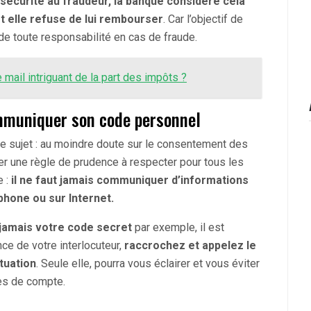
écurité au fraudeur, la banque considère cela
 elle refuse de lui rembourser
. Car l’objectif de
e toute responsabilité en cas de fraude.
mail intriguant de la part des impôts ?
mmuniquer son code personnel
ce sujet : au moindre doute sur le consentement des
ler une règle de prudence à respecter pour tous les
e :
il ne faut jamais communiquer d’informations
phone ou sur Internet.
jamais votre code secret
par exemple, il est
ce de votre interlocuteur,
raccrochez et appelez le
tuation
. Seule elle, pourra vous éclairer et vous éviter
es de compte.