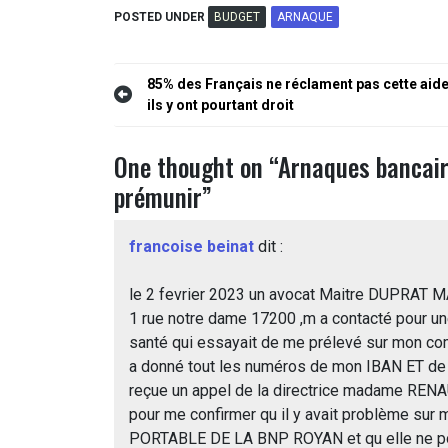
POSTED UNDER
BUDGET
ARNAQUE
Navigation
85% des Français ne réclament pas cette aide
ils y ont pourtant droit
de
l’article
One thought on “
Arnaques bancair
prémunir
”
francoise beinat
dit :
le 2 fevrier 2023 un avocat Maitre DUPRAT M
1 rue notre dame 17200 ,m a contacté pour 
santé qui essayait de me prélevé sur mon 
a donné tout les numéros de mon IBAN ET de ma 
reçue un appel de la directrice madame 
pour me confirmer qu il y avait problème
PORTABLE DE LA BNP ROYAN et qu elle ne pouva