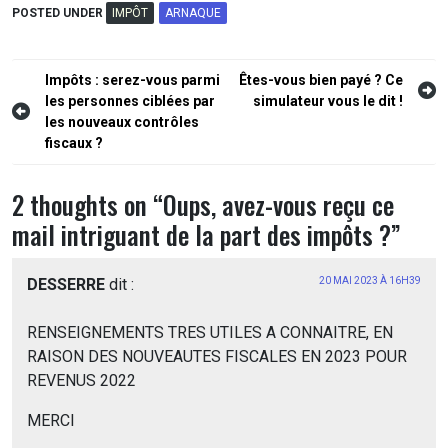
POSTED UNDER
IMPÔT
ARNAQUE
Navigation
Impôts : serez-vous parmi
Êtes-vous bien payé ? Ce
les personnes ciblées par
simulateur vous le dit !
de
les nouveaux contrôles
l’article
fiscaux ?
2 thoughts on “
Oups, avez-vous reçu ce
mail intriguant de la part des impôts ?
”
DESSERRE
dit :
20 MAI 2023 À 16H39
RENSEIGNEMENTS TRES UTILES A CONNAITRE, EN
RAISON DES NOUVEAUTES FISCALES EN 2023 POUR
REVENUS 2022
MERCI