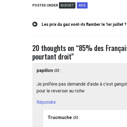
POSTED UNDER
BUDGET
AIDE
Navigation
Les prix du gaz vont-ils flamber le 1er juillet ?
de
l’article
20 thoughts on “
85% des Français 
pourtant droit
”
papillon
dit :
Je préfère pas demandé d’aide à c’est gangste
pour le reverser au riche
Répondre
Trucmuche
dit :