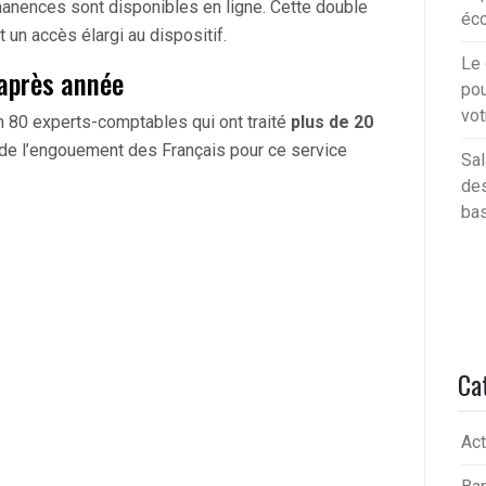
manences sont disponibles en ligne. Cette double
éc
t un accès élargi au dispositif.
Le 
après année
pou
vot
on 80 experts-comptables qui ont traité
plus de 20
 de l’engouement des Français pour ce service
Sal
des
bas
Ca
Act