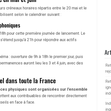
rs créneaux horaires répartis entre le 20 mai et le
lisent selon le calendrier suivant :
phoniques
à 18h pour cette première journée de lancement. Le
 s’étend jusqu’à 21h pour répondre aux actifs
Art
ma : ouverture de 9h à 18h le premier jour, puis
permanences auront lieu les 3 et 4 juin, avec des
Ret
rej
el dans toute la France
Ret
ign
es physiques sont organisées sur l’ensemble
in
ttent aux contribuables de rencontrer directement
eils en face à face.
Ind
inq