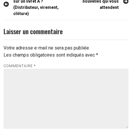
sur un livret A ?
nouvelles qui vous
de
(Distributeur, virement,
attendent
l’article
clôture)
Laisser un commentaire
Votre adresse e-mail ne sera pas publiée.
Les champs obligatoires sont indiqués avec
*
COMMENTAIRE
*