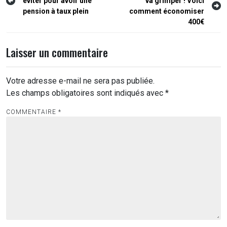
éviter pour avoir une
va grimper ! Voici
de
pension à taux plein
comment économiser
l’article
400€
Laisser un commentaire
Votre adresse e-mail ne sera pas publiée.
Les champs obligatoires sont indiqués avec
*
COMMENTAIRE
*