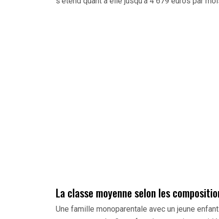
s’étend quant à elle jusqu’à 4 679 euros par moi
La classe moyenne selon les compositio
Une famille monoparentale avec un jeune enfant