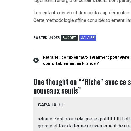
logement, l’énergie et certains biens sont part
Les enfants génèrent des coûts supplémentaire
Cette méthodologie affine considérablement l’a
POSTED UNDER
BUDGET
SALAIRE
Navigation
Retraite : combien faut-il vraiment pour vivre
confortablement en France ?
de
l’article
One thought on “
“Riche” avec ce s
nouveaux seuils
”
CARAUX
dit :
retraite c’est pour cela que le gro!!!!!!!!!!! 
grosse et tous la ferme gouvernement de cre