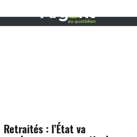
Skip
to
content
Retraités : l’État va