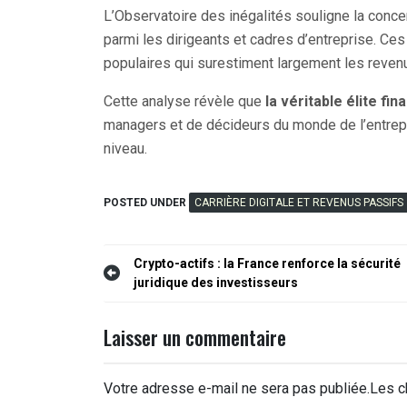
L’Observatoire des inégalités souligne la conc
parmi les dirigeants et cadres d’entreprise. C
populaires qui surestiment largement les reven
Cette analyse révèle que
la véritable élite fi
managers et de décideurs du monde de l’entrepri
niveau.
POSTED UNDER
CARRIÈRE DIGITALE ET REVENUS PASSIFS
Navigation
Crypto-actifs : la France renforce la sécurité
juridique des investisseurs
de
l’article
Laisser un commentaire
Votre adresse e-mail ne sera pas publiée.
Les c