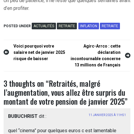
Un peu de patience, il ne reste que quelques semaines avant
d’en profiter.
POSTED UNDER
ACTUALITÉS
RETRAITE
INFLATION
RETRAITE
Navigation
Voici pourquoi votre
Agirc-Arrco : cette
salaire net de janvier 2025
déclaration
de
risque de baisser
incontournable concerne
l’article
13 millions de Français
3 thoughts on “
Retraités, malgré
l’augmentation, vous allez être surpris du
montant de votre pension de janvier 2025
”
BUBUCHRIST
dit :
11 JANVIER 2025 À 11H51
quel “cinema” pour quelques euros c est lamentable