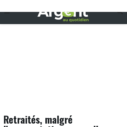
Skip
to
content
Retraités, malgré