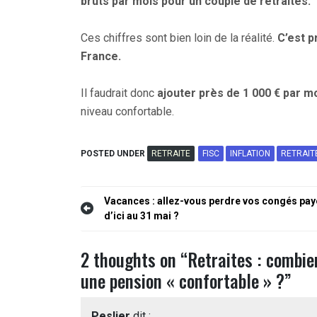
bruts par mois pour un couple de retraités.
Ces chiffres sont bien loin de la réalité.
C’est p
France.
Il faudrait donc
ajouter près de 1 000 € par mo
niveau confortable.
POSTED UNDER
RETRAITE
FISC
INFLATION
RETRAIT
Navigation
Vacances : allez-vous perdre vos congés pay
d’ici au 31 mai ?
de
l’article
2 thoughts on “
Retraites : combie
une pension « confortable » ?
”
Peslier
dit :