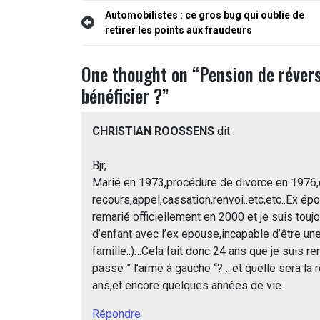
Navigation
Automobilistes : ce gros bug qui oublie de
retirer les points aux fraudeurs
de
l’article
One thought on “
Pension de révers
bénéficier ?
”
CHRISTIAN ROOSSENS
dit :
Bjr,
Marié en 1973,procédure de divorce en 1976,
recours,appel,cassation,renvoi..etc,etc..Ex é
remarié officiellement en 2000 et je suis touj
d’enfant avec l’ex epouse,incapable d’être un
famille..)…Cela fait donc 24 ans que je suis r
passe ” l’arme à gauche “?….et quelle sera la
ans,et encore quelques années de vie..
Répondre