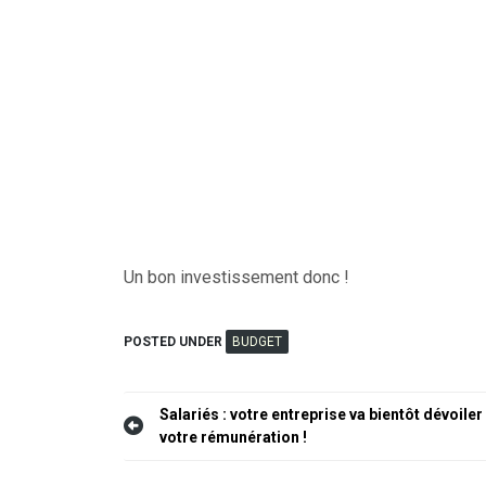
Un bon investissement donc !
POSTED UNDER
BUDGET
Navigation
Salariés : votre entreprise va bientôt dévoiler
votre rémunération !
de
l’article