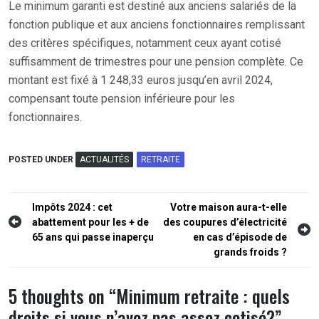
Le minimum garanti est destiné aux anciens salariés de la
fonction publique et aux anciens fonctionnaires remplissant
des critères spécifiques, notamment ceux ayant cotisé
suffisamment de trimestres pour une pension complète. Ce
montant est fixé à 1 248,33 euros jusqu’en avril 2024,
compensant toute pension inférieure pour les
fonctionnaires.
POSTED UNDER
ACTUALITÉS
RETRAITE
Navigation
Impôts 2024 : cet
Votre maison aura-t-elle
abattement pour les + de
des coupures d’électricité
de
65 ans qui passe inaperçu
en cas d’épisode de
l’article
grands froids ?
5 thoughts on “
Minimum retraite : quels
droits si vous n’avez pas assez cotisé?
”