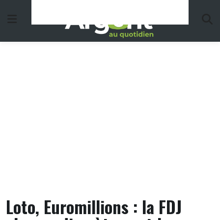
Skip
to
content
Loto, Euromillions : la FDJ