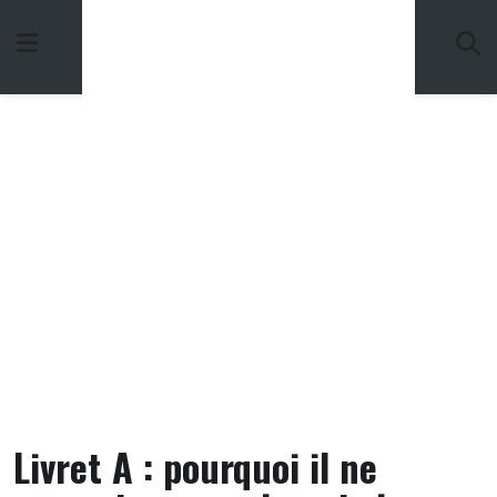
Skip
to
content
Livret A : pourquoi il ne