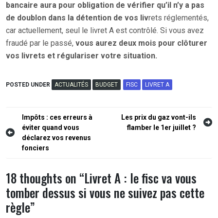
bancaire aura pour obligation de vérifier qu’il n’y a pas
de doublon dans la détention de vos liv
rets réglementés,
car actuellement, seul le livret A est contrôlé. Si vous avez
fraudé par le passé,
vous aurez deux mois pour clôturer
vos livrets et régulariser votre situation.
POSTED UNDER
ACTUALITÉS
BUDGET
FISC
LIVRET A
Navigation
Impôts : ces erreurs à
Les prix du gaz vont-ils
éviter quand vous
flamber le 1er juillet ?
de
déclarez vos revenus
l’article
fonciers
18 thoughts on “
Livret A : le fisc va vous
tomber dessus si vous ne suivez pas cette
règle
”