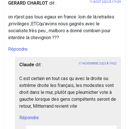
GERARD CHARLOT
dit :
11 AOÛT 2023 À 17H29
on n’jest pas tous egaux en france .loin de là.retraites
,privilèges ;ETCqu’avons nous gagnés avec le
socialiste.très peu , malboro a donné combien pour
interdire la chevignon ???
Répondre
Claude
dit :
17 NOVEMBRE 2023 À 7H52
C est certain en tout cas qu avec la droite ou
extrême droite les français, les modestes vont
droit dans le mur, plutôt que pleurnicher vote à
gauche lorsque des gens compétents seront de
retour, Mitterrand revient vite
Répondre