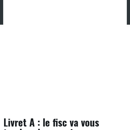
Skip
to
content
Livret A : le fisc va vous