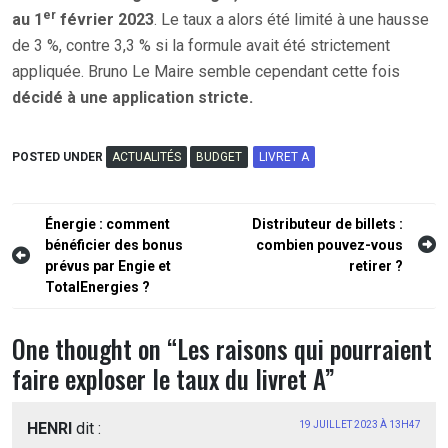
er
au 1
février 2023
. Le taux a alors été limité à une hausse
de 3 %, contre 3,3 % si la formule avait été strictement
appliquée. Bruno Le Maire semble cependant cette fois
décidé à une application stricte.
POSTED UNDER
ACTUALITÉS
BUDGET
LIVRET A
Navigation
Énergie : comment
Distributeur de billets :
bénéficier des bonus
combien pouvez-vous
de
prévus par Engie et
retirer ?
l’article
TotalEnergies ?
One thought on “
Les raisons qui pourraient
faire exploser le taux du livret A
”
HENRI
dit :
19 JUILLET 2023 À 13H47