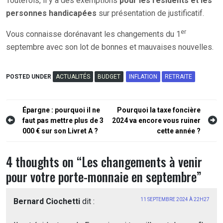
Toutefois, il y a des exemptions
pour les résidents et les
personnes handicapées
sur présentation de justificatif.
er
Vous connaisse dorénavant les changements du 1
septembre avec son lot de bonnes et mauvaises nouvelles.
POSTED UNDER
ACTUALITÉS
BUDGET
INFLATION
RETRAITE
Navigation
Épargne : pourquoi il ne
Pourquoi la taxe foncière
faut pas mettre plus de 3
2024 va encore vous ruiner
de
000 € sur son Livret A ?
cette année ?
l’article
4 thoughts on “
Les changements à venir
pour votre porte-monnaie en septembre
”
Bernard Ciochetti
dit :
11 SEPTEMBRE 2024 À 22H27